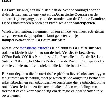
La Faute sur Mer, een klein stadje in de Vendée omringd door de
rivier de Lay aan de ene kant en de
Atlantische Oceaan
aan de
andere, is je toegangspoort tot de stranden van de
Côte de Lumière
.
Deze zandstranden bieden een breed scala aan
watersporten
.
Windsurfen, surfen, zwemmen, vissen en nog veel meer activiteiten
zorgen ervoor dat je optimaal kunt genieten van je
kampeervakantie in La Faute sur
Mer!
Met talloze
toeristische attracties
in de buurt is
La Faute sur
Mer
ook een ideale bestemming om
de hele Vendée te bezoeken
.
O’Fun Park, O’Gliss Park, de stad La Rochelle, het Ile de Ré, Les
Sables d’Olonne, het Marais Poitevin en de Puy du Fou zijn slechts
enkele van de mythische plekken die je in de buurt vindt.
En voor degenen die de toeristische plekken liever links laten liggen
ten gunste van de natuur, moet je weten dat de omgeving bestaat uit
rijke gebieden en een uitzonderlijke omgeving die je uitnodigt om te
ontdekken. Je kunt een fietstocht maken of een wandeling, een
trektocht of een korte wandeling om de regio en haar schatten in je
op te nemen.