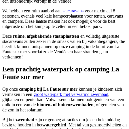
een uitzonderlijk verblijf in de Vendée.
We hebben een ruim aanbod aan
stacaravans
voor maximaal 8
personen, evenals veel kale kampeerplaatsen voor tenten, caravans
en campers. Deze laatste maken het ook mogelijk voor de best
uitgeruste om het kamp op te zetten in een bebost park.
Deze
ruime, afgebakende staanplaatsen
en volledig uitgeruste
stacaravans zullen zeker in de smaak vallen bij vakantiegangers, die
heerlijk kunnen ontspannen op onze camping in de buurt van La
Faute sur mer voordat ze de Vendée en haar stranden gaan
verkennen!
Een prachtig waterpark op camping La
Faute sur mer
Op onze
camping bij La Faute sur mer
kunnen je kinderen zich
vermaken in een
groot waterpark met verwarmd zwembad
,
glijbanen en peuterbad. Volwassenen kunnen ook genieten van een
duik in een van de
binnen- of buitenzwembaden
, of genieten van
de zon in het solarium.
Bij het
zwembad
zijn er genoeg attracties om je een hele middag
bezig te houden in het
watergebied
. Met tal van gezinsactiviteiten en