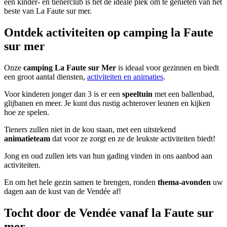
een kinder- en tienerclub is het de ideale plek om te genieten van het
beste van La Faute sur mer.
Ontdek activiteiten op camping la Faute
sur mer
Onze
camping La Faute sur Mer
is ideaal voor gezinnen en biedt
een groot aantal diensten,
activiteiten en animaties
.
Voor kinderen jonger dan 3 is er een
speeltuin
met een ballenbad,
glijbanen en meer. Je kunt dus rustig achterover leunen en kijken
hoe ze spelen.
Tieners zullen niet in de kou staan, met een uitstekend
animatieteam
dat voor ze zorgt en ze de leukste activiteiten biedt!
Jong en oud zullen iets van hun gading vinden in ons aanbod aan
activiteiten.
En om het hele gezin samen te brengen, ronden
thema-avonden
uw
dagen aan de kust van de Vendée af!
Tocht door de Vendée vanaf la Faute sur
mer